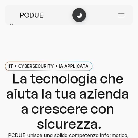
PCDUE
Home
Chi siamo
Progetti IA
Progetti IT
FAQ
IT • CYBERSECURITY • IA APPLICATA
Italiano
Contattaci
La tecnologia che 
aiuta la tua azienda 
a crescere con 
sicurezza.
PCDUE unisce una solida competenza informatica, 